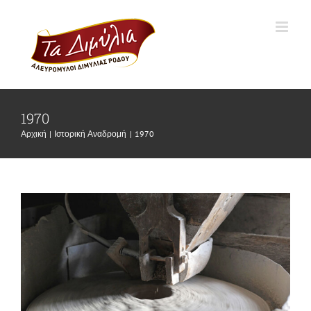
Μετάβαση
στο
περιεχόμενο
1970
Αρχική
Ιστορική Αναδρομή
1970
Προβολή
μεγαλύτερης
εικόνας